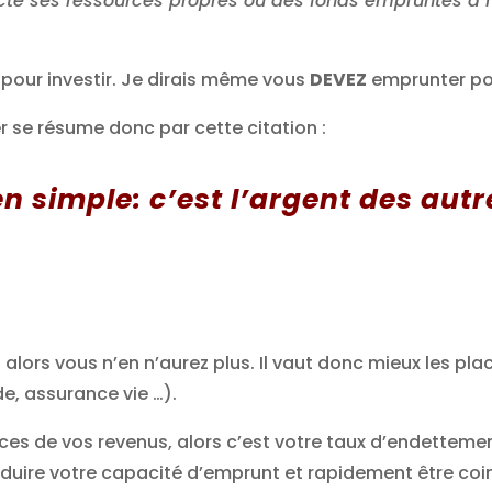
fecte ses ressources propres ou des fonds empruntés à
pour investir. Je dirais même vous
DEVEZ
emprunter pou
er se résume donc par cette citation :
ien simple: c’est l’argent des autr
, alors vous n’en n’aurez plus. Il vaut donc mieux les pl
e, assurance vie …).
urces de vos revenus, alors c’est votre taux d’endettem
réduire votre capacité d’emprunt et rapidement être coi