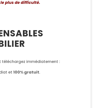
e plus de difficulté.
PENSABLES
ILIER
 et téléchargez immédiatement :
iat et
100% gratuit
.