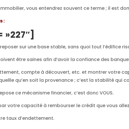
immobilier, vous entendrez souvent ce terme ; il est d
s :
 »227″]
 reposer sur une base stable, sans quoi tout l’édifice ris
 doivent être saines afin d’avoir la confiance des banque
dettement, compte à découvert, etc. et montrer votre c
quellle qu’en soit la provenance ; c’est la stabilité qui 
e repose ce mécanisme financier, c’est donc VOUS.
par votre capacité à rembourser le crédit que vous alle
tre taux d’endettement.