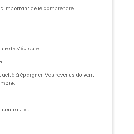
onc important de le comprendre.
que de s’écrouler.
s.
apacité à épargner. Vos revenus doivent
compte.
z contracter.