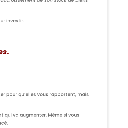
 l’accroissement de son stock de biens
r investir.
es.
acer pour qu’elles vous rapportent, mais
ent qui va augmenter. Même si vous
ncé.