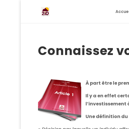
Accuei
Connaissez vou
À part être le pre
Il y a en effet ce
l’investissement à
Une définition du 